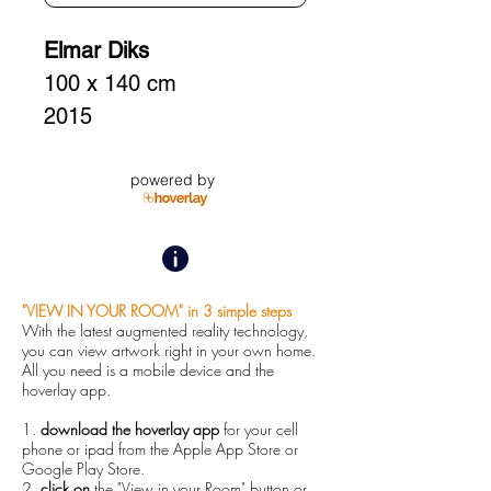
Elmar Diks
100 x 140 cm
2015
fine art print on acrylic 
powered by
glass
inclusive framing in 
whitewall artbox
"VIEW IN YOUR ROOM" in 3 simple steps
unique piece
With the latest augmented reality technology,
you can view artwork right in your own home.
All you need is a mobile device and the
Fine Art Druck auf 
hoverlay app.
Acrylglas
1.
download the hoverlay app
for your cell
inklusive Artbox-
phone or ipad from the Apple App Store or
Google Play Store.
Schattenfugenrahmen
2.
click on
the "View in your Room" button or