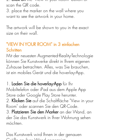
scan the QR code.
Unikat
3. place the marker on the wall where you
want to see the artwork in your home.
The artwork will be shown to you in the exact
size on their wall.
"VIEW IN YOUR ROOM" in 3 einfachen
Schritten
Mit der neuesten Augmented-Reality-Technologie
können Sie Kunstwerke direkt in Ihrem eigenen
Zuhause betrachten. Alles, was Sie brauchen,
ist ein mobiles Gerät und die hoverlay-App.
1.
Laden Sie die hoverlay-App
für Ihr
Mobiltelefon oder iPad aus dem Apple App
Store oder Google Play Store herunter.
2.
Klicken Sie
auf die Schaltfläche "View in your
Room" oder scannen Sie den QR-Code.
3.
Platzieren Sie den Marker
an der Wand, an
der Sie das Kunstwerk in Ihrer Wohnung sehen
möchten.
Das Kunstwerk wird Ihnen in der genauen
Größe an ihrer Wand angezeigt.