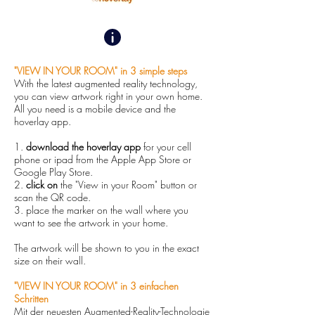
Acryl
inclusive framing in artbox
limited edition: 5
"VIEW IN YOUR ROOM" in 3 simple steps
With the latest augmented reality technology,
Fine Art Druck auf 
you can view artwork right in your own home.
All you need is a mobile device and the
Acrylglas
hoverlay app.
inklusive Artbox-
1.
download the hoverlay app
for your cell
Schattenfugenrahmen
phone or ipad from the Apple App Store or
Google Play Store.
limitierte Auflage: 5 
2.
click on
the "View in your Room" button or
scan the QR code.
Exemplare
3. place the marker on the wall where you
want to see the artwork in your home.
The artwork will be shown to you in the exact
size on their wall.
"VIEW IN YOUR ROOM" in 3 einfachen
Schritten
Mit der neuesten Augmented-Reality-Technologie